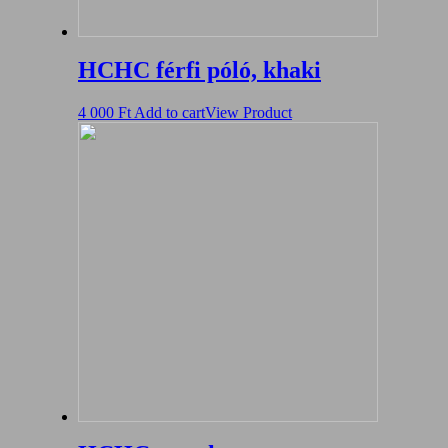
HCHC férfi póló, khaki
4 000
Ft
Add to cart
View Product