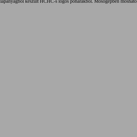
tt alapanyagból készült HCHC-s logós poharakból. Mosógépben mosható,