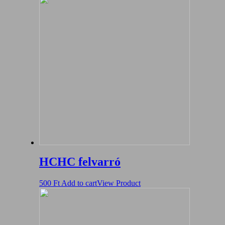
HCHC felvarró
500
Ft
Add to cart
View Product