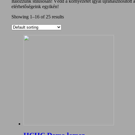
Italozzunk stílusosan! Védd a környezetet igyál újrahasznosíto
elérhetőségeink egyikén!
Showing 1–16 of 25 results