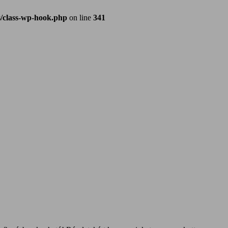
/class-wp-hook.php
on line
341