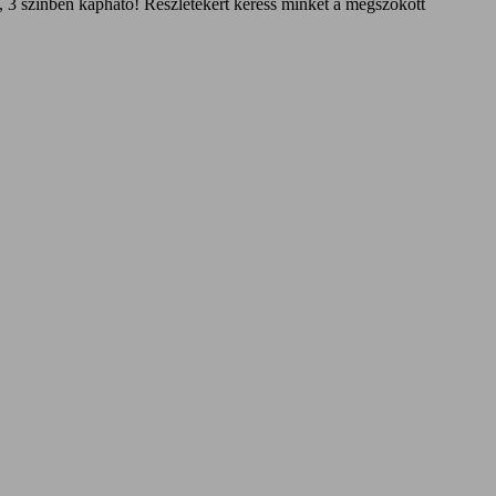
 3 színben kapható! Részletekért keress minket a megszokott