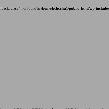
lback, class '' not found in
/home/hchcchu1/public_html/wp-includes
 Core