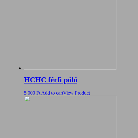
HCHC férfi póló
5 000
Ft
Add to cart
View Product