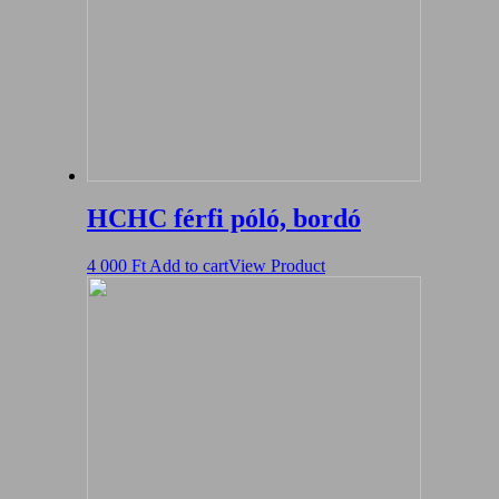
HCHC férfi póló, bordó
4 000
Ft
Add to cart
View Product