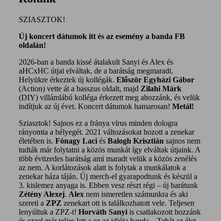
Hatvan City Hard
SZIASZTOK!
Core
Új koncert dátumok itt és az esemény a banda FB
oldalán!
2026-ban a banda kissé átalakult Sanyi és Alex és
aHCxHC útjai elváltak, de a barátság megmaradt.
Helyükre érkeztek új kollégák.
Először Egyházi Gábor
(Action) vette át a basszus oldalt, majd
Zilahi Márk
(DIY) villámlábú kolléga érkezett meg ahozzánk, és velük
indítjuk az új évet. Koncert dátumok hamarosan!
Metál!
Sziasztok! Sajnos ez a fránya vírus minden dologra
rányomta a bélyegét. 2021 változásokat hozott a zenekar
életében is.
Fónagy Laci
és
Balogh
Krisztián
sajnos nem
tudták már folytatni a közös munkát így elváltak útjaink. A
több évtizedes barátság ami maradt velük a közös zenélés
az nem. A korlátozások alatt is folytak a munkálatok a
zenekar háza táján. Új merch-el gyarapodtunk és készül a
3. kislemez anyaga is. Ebben vesz részt régi – új barátunk
Zétény Alexej
.
Alex
nem ismeretlen számunkra és aki
szereti a
ZPZ
zenekart ott is találkozhatott vele. Teljesen
lenyúltuk a ZPZ-t!
Horváth Sanyi
is csatlakozott hozzánk
és ezzel már teljes lett a ez az idióta banda…Tehát az élet