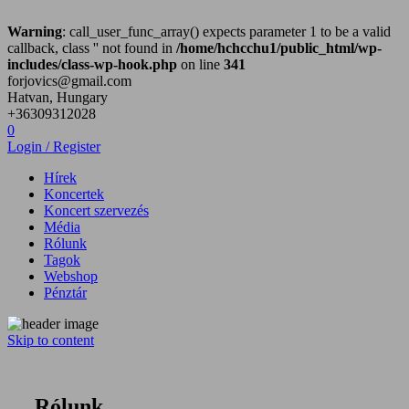
Warning
: call_user_func_array() expects parameter 1 to be a valid
callback, class '' not found in
/home/hchcchu1/public_html/wp-
includes/class-wp-hook.php
on line
341
forjovics@gmail.com
Hatvan, Hungary
+36309312028
0
Login / Register
Hírek
Koncertek
Koncert szervezés
Média
Rólunk
Tagok
Webshop
Pénztár
Skip to content
Hatvan City Hard Core zenekar
Rólunk