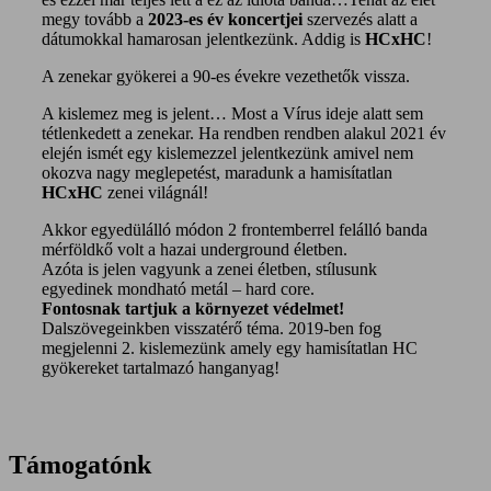
megy tovább a
2023-es év koncertjei
szervezés alatt a
dátumokkal hamarosan jelentkezünk. Addig is
HCxHC
!
A zenekar gyökerei a 90-es évekre vezethetők vissza.
A kislemez meg is jelent… Most a Vírus ideje alatt sem
tétlenkedett a zenekar. Ha rendben rendben alakul 2021 év
elején ismét egy kislemezzel jelentkezünk amivel nem
okozva nagy meglepetést, maradunk a hamisítatlan
HCxHC
zenei világnál!
Akkor egyedülálló módon 2 frontemberrel felálló banda
mérföldkő volt a hazai underground életben.
Azóta is jelen vagyunk a zenei életben, stílusunk
egyedinek mondható metál – hard core.
Fontosnak tartjuk a környezet védelmet!
Dalszövegeinkben visszatérő téma. 2019-ben fog
megjelenni 2. kislemezünk amely egy hamisítatlan HC
gyökereket tartalmazó hanganyag!
Támogatónk