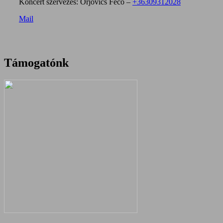
Koncert szervezés: Orjovics Feco –
+36309312028
Mail
Támogatónk