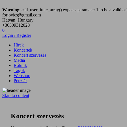
Warning
: call_user_func_array() expects parameter 1 to be a valid cal
forjovics@gmail.com
Hatvan, Hungary
+36309312028
0
Login / Register
Hírek
Koncertek
Koncert szervezés
Média
Rólunk
Tagok
Webshop
Pénztár
Skip to content
Hatvan City Hard Core zenekar
Hatvan City Hard
Koncert szervezés