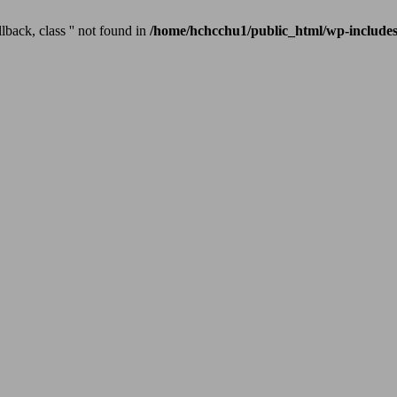
lback, class '' not found in
/home/hchcchu1/public_html/wp-includes
 Core