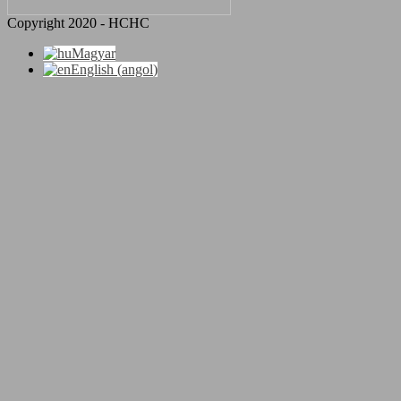
Copyright 2020 - HCHC
Magyar
English
(
angol
)