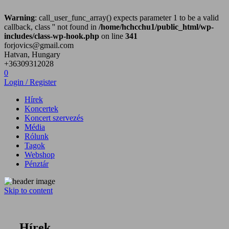
Warning
: call_user_func_array() expects parameter 1 to be a valid
callback, class '' not found in
/home/hchcchu1/public_html/wp-
includes/class-wp-hook.php
on line
341
forjovics@gmail.com
Hatvan, Hungary
+36309312028
0
Login / Register
Hírek
Koncertek
Koncert szervezés
Média
Rólunk
Tagok
Webshop
Pénztár
Skip to content
Hatvan City Hard Core zenekar
Hírek