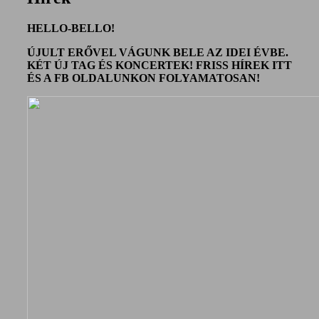
Hatvan City Hard
HELLO-BELLO!
Core
ÚJULT ERŐVEL VÁGUNK BELE AZ IDEI ÉVBE.
KÉT ÚJ TAG ÉS KONCERTEK! FRISS HÍREK ITT
ÉS A FB OLDALUNKON FOLYAMATOSAN!