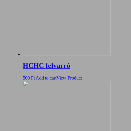
HCHC felvarró
500
Ft
Add to cart
View Product