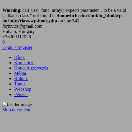
Warning
: call_user_func_array() expects parameter 1 to be a valid
callback, class '' not found in
/home/hchcchu1/public_html/wp-
includes/class-wp-hook.php
on line
341
forjovics@gmail.com
Hatvan, Hungary
+36309312028
0
Login / Register
Hírek
Koncertek
Koncert szervezés
Média
Rólunk
Tagok
Webshop
Pénztár
Skip to content
Hatvan City Hard Core zenekar