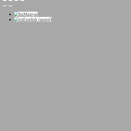
Magyar
English
(
angol
)