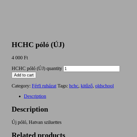
HCHC póló (ÚJ)
4 000
Ft
HCHC póló (ÚJ) quantity
Add to cart
Category:
Férfi ruházat
Tags:
hchc
,
kitűző
,
oldschool
Description
Description
Új póló, Hatvan sziluettes
Related products