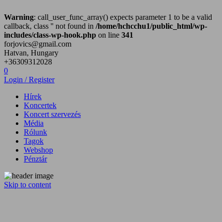
Warning
: call_user_func_array() expects parameter 1 to be a valid
callback, class '' not found in
/home/hchcchu1/public_html/wp-
includes/class-wp-hook.php
on line
341
forjovics@gmail.com
Hatvan, Hungary
+36309312028
0
Login / Register
Hírek
Koncertek
Koncert szervezés
Média
Rólunk
Tagok
Webshop
Pénztár
Skip to content
Hatvan City Hard Core zenekar