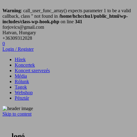
Warning
: call_user_func_array() expects parameter 1 to be a valid
callback, class '' not found in
/home/hchcchu1/public_html/wp-
includes/class-wp-hook.php
on line
341
forjovics@gmail.com
Hatvan, Hungary
+36309312028
0
Login / Register
Hírek
Koncertek
Koncert szervezés
Média
Rólunk
Tagok
Webshop
Pénztár
Skip to content
Hatvan City Hard Core zenekar
logó