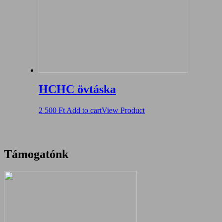
HCHC övtáska
2 500
Ft
Add to cart
View Product
Támogatónk