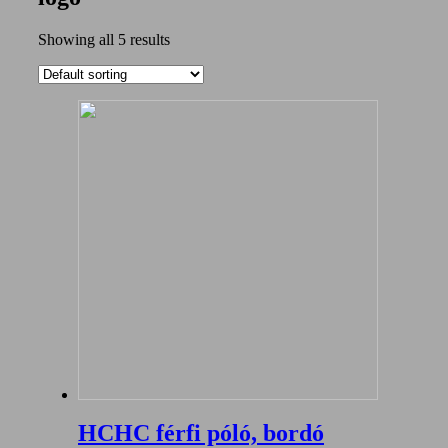
Hatvan City Hard
Showing all 5 results
Core
HCHC férfi póló, bordó